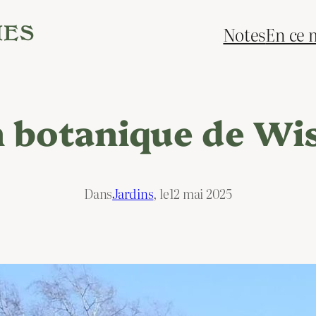
Notes
En ce
in botanique de Wis
Dans
Jardins
, le
12 mai 2025