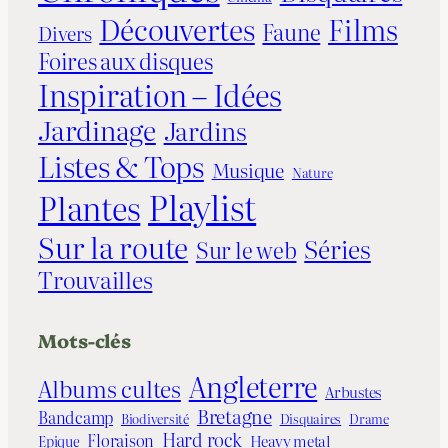
Découvertes
Films
Faune
Divers
Foires aux disques
Inspiration – Idées
Jardinage
Jardins
Listes & Tops
Musique
Nature
Playlist
Plantes
Sur la route
Séries
Sur le web
Trouvailles
Mots-clés
Angleterre
Albums cultes
Arbustes
Bretagne
Bandcamp
Biodiversité
Disquaires
Drame
Hard rock
Floraison
Epique
Heavy metal