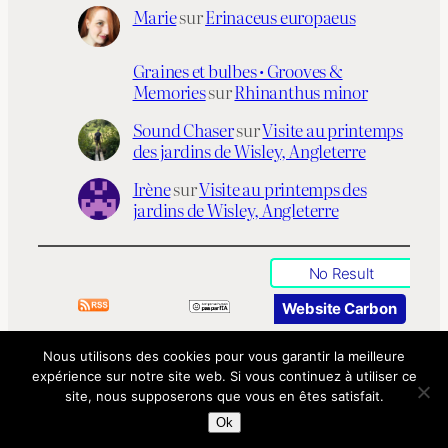
h
Marie
sur
Erinaceus europaeus
e
r
Graines et bulbes • Grooves &
Memories
sur
Rhinanthus minor
Sound Chaser
sur
Visite au printemps
des jardins de Wisley, Angleterre
Irène
sur
Visite au printemps des
jardins de Wisley, Angleterre
No Result
Website Carbon
Nous utilisons des cookies pour vous garantir la meilleure
expérience sur notre site web. Si vous continuez à utiliser ce
Grooves & Memories
Proudly powered by
WordPress
site, nous supposerons que vous en êtes satisfait.
Ok