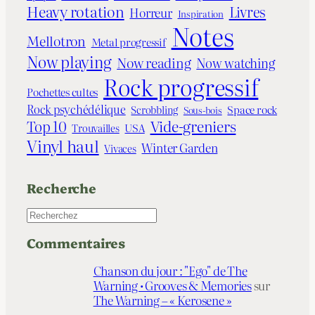
Heavy rotation
Livres
Horreur
Inspiration
Notes
Mellotron
Metal progressif
Now playing
Now reading
Now watching
Rock progressif
Pochettes cultes
Rock psychédélique
Space rock
Scrobbling
Sous-bois
Vide-greniers
Top 10
Trouvailles
USA
Vinyl haul
Winter Garden
Vivaces
Recherche
R
e
Commentaires
c
h
Chanson du jour : "Ego" de The
e
Warning • Grooves & Memories
sur
r
The Warning – « Kerosene »
c