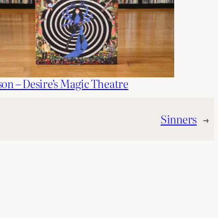
on – Desire’s Magic Theatre
Sinners
→