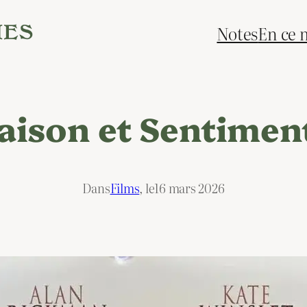
Notes
En ce
aison et Sentimen
Dans
Films
, le
16 mars 2026